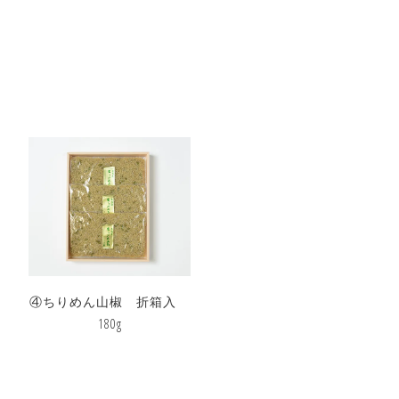
④ちりめん山椒 折箱入
180g