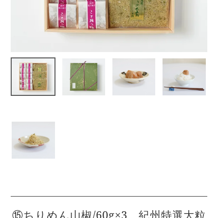
⑮ちりめん山椒/60g×3 紀州特選大粒