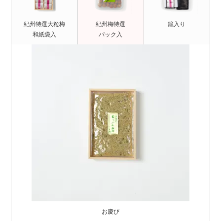
紀州梅特選
籠入り
紀州特選大粒梅
パック入
和紙袋入
お慶び