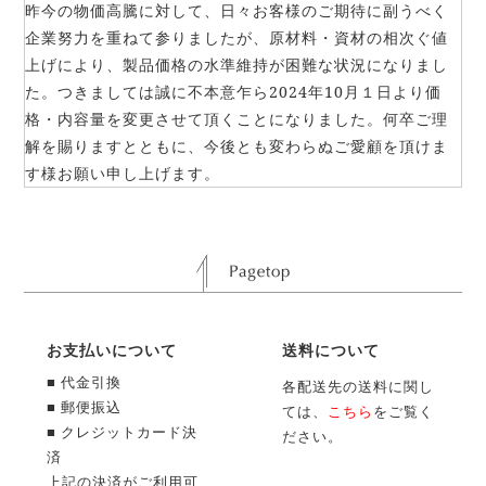
昨今の物価高騰に対して、日々お客様のご期待に副うべく
企業努力を重ねて参りましたが、原材料・資材の相次ぐ値
上げにより、製品価格の水準維持が困難な状況になりまし
た。つきましては誠に不本意乍ら2024年10月１日より価
格・内容量を変更させて頂くことになりました。何卒ご理
解を賜りますとともに、今後とも変わらぬご愛顧を頂けま
す様お願い申し上げます。
お支払いについて
送料について
■ 代金引換
各配送先の送料に関し
■ 郵便振込
ては、
こちら
をご覧く
■ クレジットカード決
ださい。
済
上記の決済がご利用可