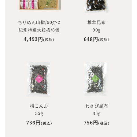
ちりめん山椒/60g×2
椎茸昆布
紀州特選大粒梅/8個
90g
4,493円
648円
(税込)
(税込)
梅こんぶ
わさび昆布
55g
35g
756円
756円
(税込)
(税込)