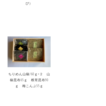
び）
ちりめん山椒/60ｇ×２ 山
椒昆布65ｇ 椎茸昆布90
ｇ 梅こんぶ55ｇ