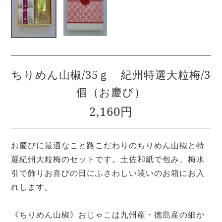
ちりめん山椒/35ｇ 紀州特選大粒梅/3
個（お慶び）
2,160円
お慶びに最適なこと路こだわりのちりめん山椒と特
選紀州大粒梅のセットです。土佐和紙で包み、梅水
引で飾りお喜びの日にふさわしい装いのお箱にお入
れします。
《ちりめん山椒》おじゃこは九州産・徳島産の細か