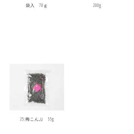
袋入 70ｇ
200g
25;梅こんぶ 55g