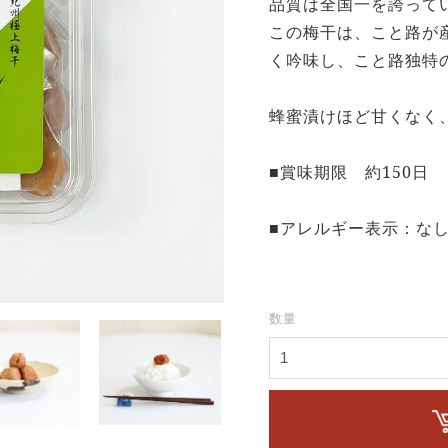
品質は全国一を誇って
この梅干は、こと路が
く吟味し、こと路独特
蜂蜜漬けほど甘くなく
■賞味期限 約150日
■アレルギー表示：な
数量