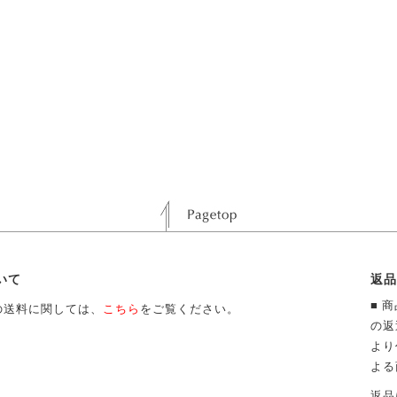
いて
返品
■ 
の送料に関しては、
こちら
をご覧ください。
の返
より
よる
返品