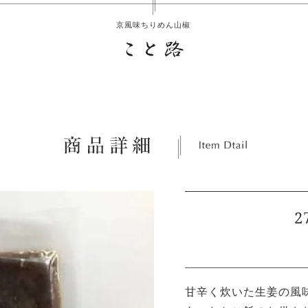
京風味ちりめん山椒
2
甘辛く炊いた生姜の風