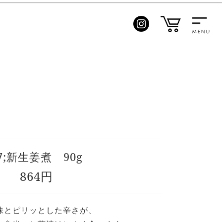
7;新生姜煮 90g
864円
味とピリッとした辛さが、