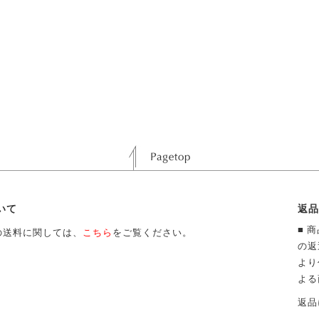
いて
返品
■ 
の送料に関しては、
こちら
をご覧ください。
の返
より
よる
返品