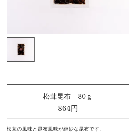
松茸昆布 80ｇ
864円
松茸の風味と昆布風味が絶妙な昆布です。