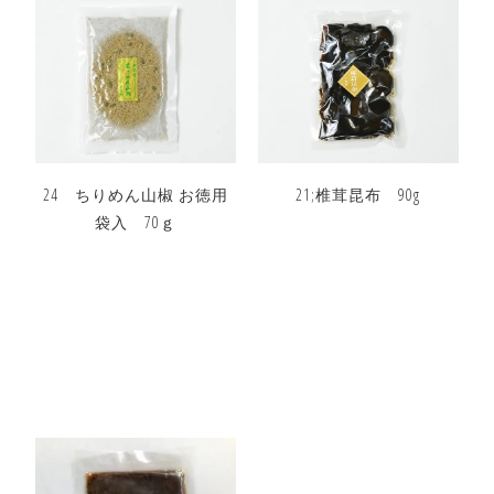
24 ちりめん山椒 お徳用
21;椎茸昆布 90g
袋入 70ｇ