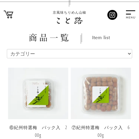
京風味ちりめん山椒
⑥紀州特選梅 パック入 2
⑦紀州特選梅 パック入 6
00g
00g