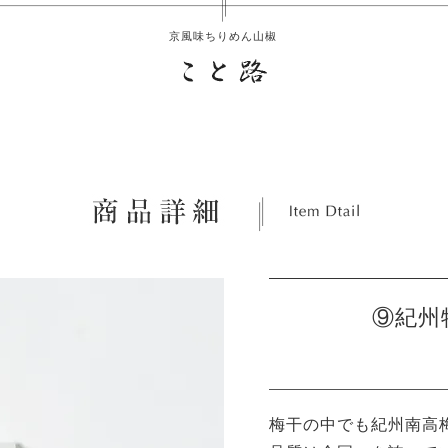
京風味ちりめん山椒
⑨紀州
梅干の中でも紀州南高