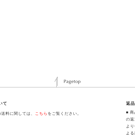
いて
返品
■ 
の送料に関しては、
こちら
をご覧ください。
の返
より
よる