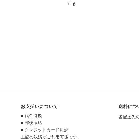
70ｇ
お支払いについて
送料につ
■ 代金引換
各配送先
■ 郵便振込
■ クレジットカード決済
上記の決済がご利用可能です。