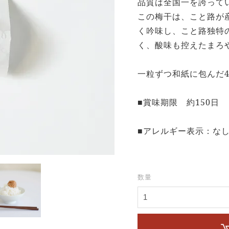
品質は全国一を誇って
この梅干は、こと路が
く吟味し、こと路独特
く、酸味も控えたまろ
一粒ずつ和紙に包んだ
■賞味期限 約150日
■アレルギー表示：な
数量